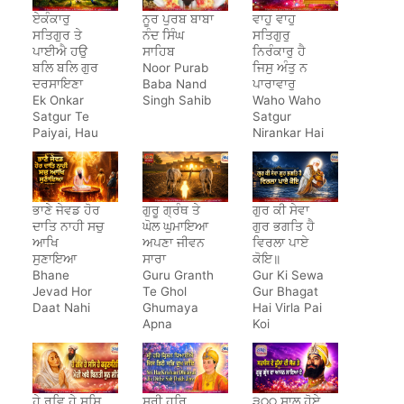
ਏਕੰਕਾਰੁ
ਨੂਰ ਪੁਰਬ ਬਾਬਾ
ਵਾਹੁ ਵਾਹੁ
ਸਤਿਗੁਰ ਤੇ
ਨੰਦ ਸਿੰਘ
ਸਤਿਗੁਰੁ
ਪਾਈਐ ਹਉ
ਸਾਹਿਬ
ਨਿਰੰਕਾਰੁ ਹੈ
ਬਲਿ ਬਲਿ ਗੁਰ
Noor Purab
ਜਿਸੁ ਅੰਤੁ ਨ
ਦਰਸਾਇਣਾ
Baba Nand
ਪਾਰਾਵਾਰੁ
Ek Onkar
Singh Sahib
Waho Waho
Satgur Te
Satgur
Paiyai, Hau
Nirankar Hai
Bal Bal Gur
Darsayena
ਭਾਣੇ ਜੇਵਡ ਹੋਰ
ਗੁਰੂ ਗ੍ਰੰਥ ਤੇ
ਗੁਰ ਕੀ ਸੇਵਾ
ਦਾਤਿ ਨਾਹੀ ਸਚੁ
ਘੋਲ ਘੁਮਾਇਆ
ਗੁਰ ਭਗਤਿ ਹੈ
ਆਖਿ
ਅਪਣਾ ਜੀਵਨ
ਵਿਰਲਾ ਪਾਏ
ਸੁਣਾਇਆ
ਸਾਰਾ
ਕੋਇ॥
Bhane
Guru Granth
Gur Ki Sewa
Jevad Hor
Te Ghol
Gur Bhagat
Daat Nahi
Ghumaya
Hai Virla Pai
Apna
Koi
Jeewan
Saara
ਹੇ ਰਵਿ ਹੇ ਸਸਿ
ਸ੍ਰੀ ਹਰਿ
੩੦੦ ਸਾਲ ਹੋਏ