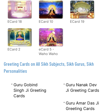
ECard 18
ECard 10
ECard 19
ECard 2
eCard 5 -
Waho Waho
Satgur
Nirankar Hai
Greeting Cards on All Sikh Subjects, Sikh Gurus, Sikh
Personalities
Guru Gobind
Guru Nanak Dev
Singh Ji Greeting
Ji Greeting Cards
Cards
Guru Amar Das Ji
Greeting Cards