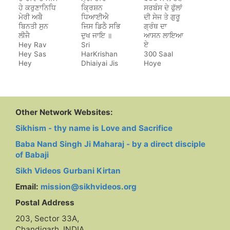
ਹੇ ਕਰੁਣਾਨਿਧਿ
ਕ੍ਰਿਸ਼ਨ
ਸਰਬੰਸ ਦੇ ਫੁੱਲਾਂ
ਮੇਰੀ ਅਬੈ
ਧਿਆਈਐ
ਦੀ ਸੇਜ ਤੇ ਗੁਰੂ
ਬਿਨਤੀ ਸੁਨ
ਜਿਸ ਡਿਠੈ ਸਭਿ
ਗ੍ਰੰਥ ਦਾ
ਲੀਜੈ
ਦੁਖ ਜਾਇ ॥
ਆਸਨ ਲਾਇਆ
Hey Rav
Sri
ਏ
Hey Sas
HarKrishan
300 Saal
Hey
Dhiaiyai Jis
Hoye
Karunanidh
Dithe Sab
Sarbans De
Dukh Jaye
Phulan Di
Sej Te Guru
Granth Da
Aasan Laya
Other Network Websites:
Hai
Sikhism - thy name is Love and Sacrifice
Baba Nand Singh Ji Maharaj - by a direct disciple
of Babaji
Sikh Videos Gurbani Kirtan
Email:
mission@sikhvideos.org
Postal Address
203, Sector 33A,
Chandigarh, INDIA