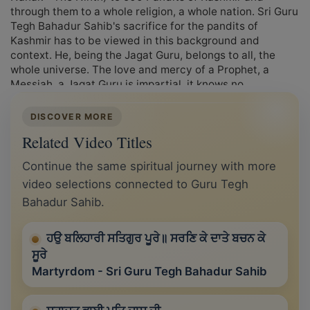
through them to a whole religion, a whole nation. Sri Guru
Tegh Bahadur Sahib's sacrifice for the pandits of
Kashmir has to be viewed in this background and
context. He, being the Jagat Guru, belongs to all, the
whole universe. The love and mercy of a Prophet, a
Messiah, a Jagat Guru is impartial, it knows no
difference. It showers like rain on all alike.
DISCOVER MORE
Related Video Titles
Continue the same spiritual journey with more
video selections connected to Guru Tegh
Bahadur Sahib.
ਹਉ ਬਲਿਹਾਰੀ ਸਤਿਗੁਰ ਪੂਰੇ॥ ਸਰਣਿ ਕੇ ਦਾਤੇ ਬਚਨ ਕੇ
ਸੂਰੇ
Martyrdom - Sri Guru Tegh Bahadur Sahib