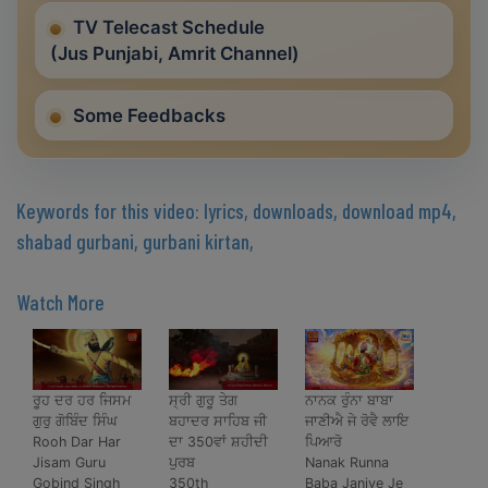
TV Telecast Schedule
(Jus Punjabi, Amrit Channel)
Some Feedbacks
Keywords for this video: lyrics, downloads, download mp4,
shabad gurbani, gurbani kirtan,
Watch More
ਰੂਹ ਦਰ ਹਰ ਜਿਸਮ
ਸ੍ਰੀ ਗੁਰੂ ਤੇਗ
ਨਾਨਕ ਰੁੰਨਾ ਬਾਬਾ
ਗੁਰੁ ਗੋਬਿੰਦ ਸਿੰਘ
ਬਹਾਦਰ ਸਾਹਿਬ ਜੀ
ਜਾਣੀਐ ਜੇ ਰੋਵੈ ਲਾਇ
Rooh Dar Har
ਦਾ 350ਵਾਂ ਸ਼ਹੀਦੀ
ਪਿਆਰੋ
Jisam Guru
ਪੁਰਬ
Nanak Runna
Gobind Singh
350th
Baba Janiye Je