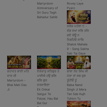
Martyrdom
Rovey Laye
Anniversary of
Pyaro
Sri Guru Tegh
Bahadur Sahib
ਸਲੋਕ ਮਹੱਲਾ ੯ -
ਸੰਗ ਸਖਾ ਸਭਿ ਤਜਿ
ਗਏ ਕੋਊ ਨ
ਨਿਬਹਿਓ ਸਾਥਿ
Shalok Mahala
9 - Sang Sakha
Sab Taj Gaye
ਸ਼ਹਾਦਤ ਭਾਈ ਮਤਿ
ਏਕੰਕਾਰੁ ਸਤਿਗੁਰ ਤੇ
ਬਾਬਾ ਨੰਦ ਸਿੰਘ ਜੀ
ਦਾਸ ਜੀ
ਪਾਈਐ ਹਉ ਬਲਿ
ਮੇਰਾ ਤਾਂ ਸਬ ਕੁਝ
Martyrdom -
ਬਲਿ ਗੁਰ
ਤੂੰਹੀਓਂ ਤੂੰ
Bhai Mati Das
ਦਰਸਾਇਣਾ
Baba Nand
Ji
Ek Onkar
Singh Ji Mera
Satgur Te
Tan Sab Kujh
Paiyai, Hau Bal
Tuhion Tu
Bal Gur