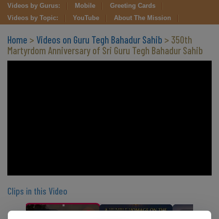
Videos by Gurus:
Mobile
Greeting Cards
Videos by Topic:
YouTube
About The Mission
Home
>
Videos on Guru Tegh Bahadur Sahib
> 350th
Martyrdom Anniversary of Sri Guru Tegh Bahadur Sahib
Clips in this Video
CLIP 1
CLIP 2
CLIP 3