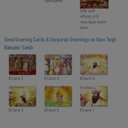
Darsayena
ਵਿਚਿ ਬਾਣੀ
ਅੰਮ੍ਰਿਤੁ ਸਾਰੇ
Vich Bani Amrit
Sare
Send Greeting Cards & Gurpurab Greetings on Guru Tegh
Bahadur Sahib:
ECard 2
ECard 4
ECard 6
ECard 3
ECard 5
ECard 1