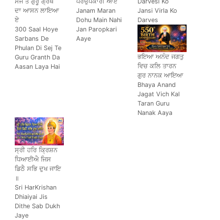
ਸੇਜ ਤੇ ਗੁਰੂ ਗ੍ਰੰਥ
ਪਰਉਪਕਾਰੀ ਆਏ
Darvesi Ko
ਦਾ ਆਸਨ ਲਾਇਆ
Janam Maran
Jansi Virla Ko
ਏ
Dohu Main Nahi
Darves
300 Saal Hoye
Jan Paropkari
Sarbans De
Aaye
Phulan Di Sej Te
ਭਇਆ ਅਨੰਦ ਜਗਤੁ
Guru Granth Da
ਵਿਚ ਕਲਿ ਤਾਰਨ
Aasan Laya Hai
ਗੁਰ ਨਾਨਕ ਆਇਆ
Bhaya Anand
Jagat Vich Kal
Taran Guru
Nanak Aaya
ਸ੍ਰੀ ਹਰਿ ਕ੍ਰਿਸ਼ਨ
ਧਿਆਈਐ ਜਿਸ
ਡਿਠੈ ਸਭਿ ਦੁਖ ਜਾਇ
॥
Sri HarKrishan
Dhiaiyai Jis
Dithe Sab Dukh
Jaye