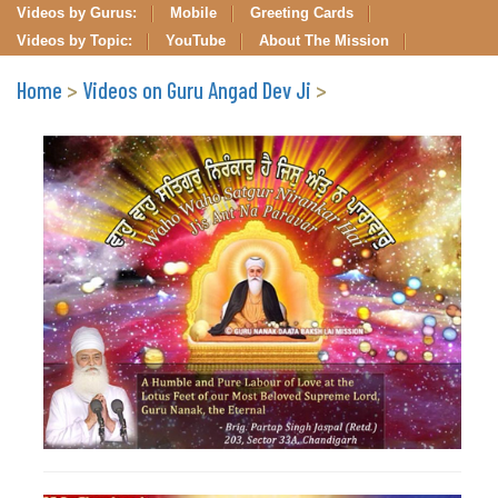
Videos by Gurus:
Mobile
Greeting Cards
Videos by Topic:
YouTube
About The Mission
Home
>
Videos on Guru Angad Dev Ji
>