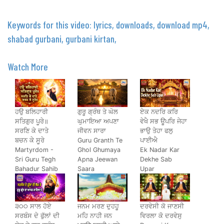
Keywords for this video: lyrics, downloads, download mp4,
shabad gurbani, gurbani kirtan,
Watch More
ਹਉ ਬਲਿਹਾਰੀ
ਗੁਰੂ ਗ੍ਰੰਥ ਤੇ ਘੋਲ
ਏਕ ਨਦਰਿ ਕਰਿ
ਸਤਿਗੁਰ ਪੂਰੇ॥
ਘੁਮਾਇਆ ਅਪਣਾ
ਵੇਖੈ ਸਭ ਊਪਰਿ ਜੇਹਾ
ਸਰਣਿ ਕੇ ਦਾਤੇ
ਜੀਵਨ ਸਾਰਾ
ਭਾਉ ਤੇਹਾ ਫਲੁ
ਬਚਨ ਕੇ ਸੂਰੇ
Guru Granth Te
ਪਾਈਐ
Martyrdom -
Ghol Ghumaya
Ek Nadar Kar
Sri Guru Tegh
Apna Jeewan
Dekhe Sab
Bahadur Sahib
Saara
Upar
੩੦੦ ਸਾਲ ਹੋਏ
ਜਨਮ ਮਰਣ ਦੁਹਹੂ
ਦਰਵੇਸੀ ਕੋ ਜਾਣਸੀ
ਸਰਬੰਸ ਦੇ ਫੁੱਲਾਂ ਦੀ
ਮਹਿ ਨਾਹੀ ਜਨ
ਵਿਰਲਾ ਕੋ ਦਰਵੇਸੁ