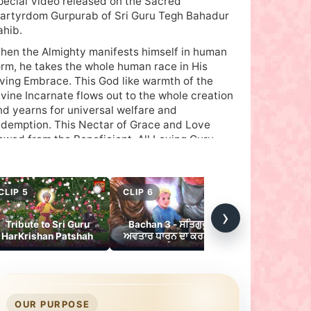
pecial Video released on the Sacred
artyrdom Gurpurab of Sri Guru Tegh Bahadur
ahib.
hen the Almighty manifests himself in human
orm, he takes the whole human race in His
oving Embrace. This God like warmth of the
ivine Incarnate flows out to the whole creation
nd yearns for universal welfare and
edemption. This Nectar of Grace and Love
lowed from the Beneficient, All Loving Guru
egh Bahadur (Guru Nanak - The Ninth) to 500
andits of Kashmir and through them to a whole
eligion, a whole nation. Sri Guru Tegh Bahadur
CLIP 5
CLIP 6
CLIP 7
ahib's sacrifice for the pandits of Kashmir has
›
o be viewed in this background and context. He,
Tribute to Sri Guru
Bachan 3 - ਸਤਿਗੁਰੂ ਦੇ
Tegh Bahadur
eing the Jagat Guru, belongs to all, the whole
HarKrishan Patshah
ਅਵਤਾਰ ਧਾਰਨ ਦਾ ਕਰਨ ਕੀ
Ghar Nau Ni
niverse. The love and mercy of a Prophet, a
ਹੈ?
Dhai
essiah, a Jagat Guru is impartial, it knows no
fference. It showers like rain on all alike.
rmalink 1:
Shaheedi Guru Tegh Bahadur Sahib
OUR PURPOSE