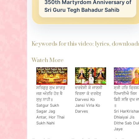
350th Martyrdom Anniversary of
Sri Guru Tegh Bahadur Sahib
Keywords for this video: lyrics, downloa
Watch More
ਸਤਿਗੁਰੁ ਸੁਖ ਸਾਗਰੁ
ਦਰਵੇਸੀ ਕੋ ਜਾਣਸੀ
ਸ੍ਰੀ ਹਰਿ ਕ੍ਰਿਸ
ਜਗ ਅੰਤਰਿ ਹੋਰ ਥੈ
ਵਿਰਲਾ ਕੋ ਦਰਵੇਸੁ
ਧਿਆਈਐ ਜਿਸ
ਸੁਖੁ ਨਾਹੀ॥
Darvesi Ko
ਡਿਠੈ ਸਭਿ ਦੁਖ 
Satgur Sukh
Jansi Virla Ko
॥
Sagar Jag
Darves
Sri HarKrisha
Antar, Hor Thai
Dhiaiyai Jis
Sukh Nahi
Dithe Sab Du
Jaye