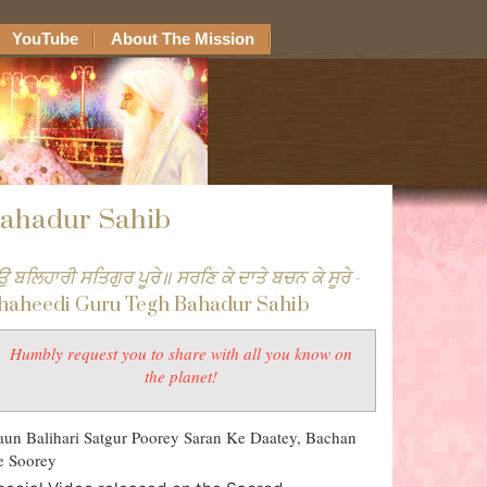
YouTube
About The Mission
Bahadur Sahib
 ਬਲਿਹਾਰੀ ਸਤਿਗੁਰ ਪੂਰੇ॥ ਸਰਣਿ ਕੇ ਦਾਤੇ ਬਚਨ ਕੇ ਸੂਰੇ
-
haheedi Guru Tegh Bahadur Sahib
Humbly request you to share with all you know on
the planet!
un Balihari Satgur Poorey Saran Ke Daatey, Bachan
e Soorey