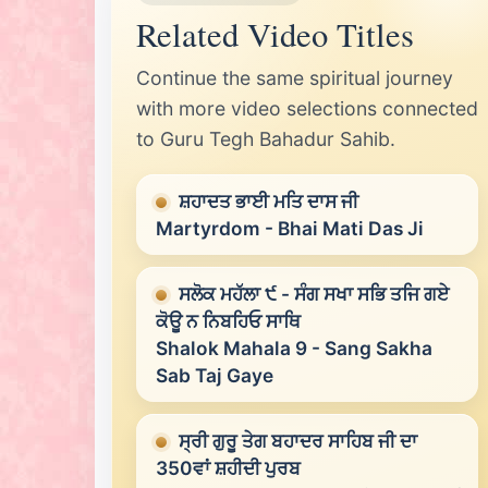
Related Video Titles
Continue the same spiritual journey
with more video selections connected
to Guru Tegh Bahadur Sahib.
ਸ਼ਹਾਦਤ ਭਾਈ ਮਤਿ ਦਾਸ ਜੀ
Martyrdom - Bhai Mati Das Ji
ਸਲੋਕ ਮਹੱਲਾ ੯ - ਸੰਗ ਸਖਾ ਸਭਿ ਤਜਿ ਗਏ
ਕੋਊ ਨ ਨਿਬਹਿਓ ਸਾਥਿ
Shalok Mahala 9 - Sang Sakha
Sab Taj Gaye
ਸ੍ਰੀ ਗੁਰੂ ਤੇਗ ਬਹਾਦਰ ਸਾਹਿਬ ਜੀ ਦਾ
350ਵਾਂ ਸ਼ਹੀਦੀ ਪੁਰਬ