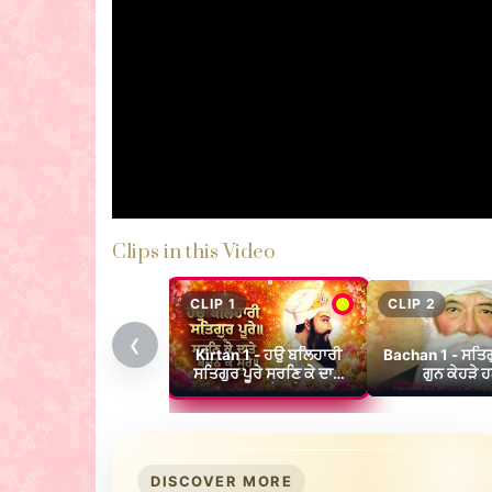
Clips in this Video
CLIP 1
CLIP 2
‹
Kirtan 1 - ਹਉ ਬਲਿਹਾਰੀ
Bachan 1 - ਸਤਿਗੁ
ਸਤਿਗੁਰ ਪੂਰੇ ਸਰਣਿ ਕੇ ਦਾਤੇ
ਗੁਨ ਕੇਹੜੇ 
ਬਚਨ ਕੇ ਸੂਰੇ
DISCOVER MORE