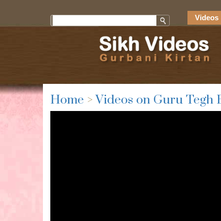
Videos 
Home
>
Videos on Guru Tegh 