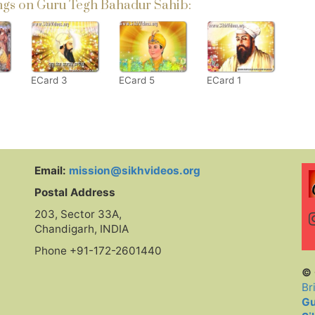
gs on Guru Tegh Bahadur Sahib:
ECard 3
ECard 5
ECard 1
Email:
mission@sikhvideos.org
Postal Address
203, Sector 33A,
Chandigarh, INDIA
Phone +91-172-2601440
© 
Br
Gu