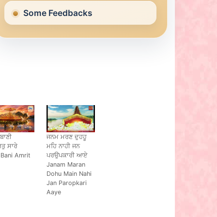
Some Feedbacks
 ਬਾਣੀ
ਜਨਮ ਮਰਣ ਦੁਹਹੂ
ਿਤੁ ਸਾਰੇ
ਮਹਿ ਨਾਹੀ ਜਨ
 Bani Amrit
ਪਰਉਪਕਾਰੀ ਆਏ
Janam Maran
Dohu Main Nahi
Jan Paropkari
Aaye