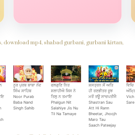
ds, download mp4, shabad gurbani, gurbani kirtan,
਼ਨ
ਨੂਰ ਪੁਰਬ ਬਾਬਾ ਨੰਦ
ਫਲਗੁਣਿ ਨਿਤ
ਸ਼ਸਤ੍ਰਨ ਸੋਂ ਅਤਿ
ਵਿਚਿ
ਸਿੰਘ ਸਾਹਿਬ
ਸਲਾਹੀਐ ਜਿਸ ਨੋ
ਹੀ ਰਣਭੀਤਰ ਜੂਝ
ਅੰਮ੍ਰ
ਜਾਇ
Noor Purab
ਤਿਲੁ ਨ ਤਮਾਇ
ਮਰੋਂ ਤਊ ਸਾਚਪਤੀਜੈ
Vich
Baba Nand
Phalgun Nit
Shastran Sau
Sare
n
Singh Sahib
Salahiye Jis Nu
Att Hi Rann
Til Na Tamaye
Bheetar, Jhoojh
kh
Maro Tau
Saach Pateejay