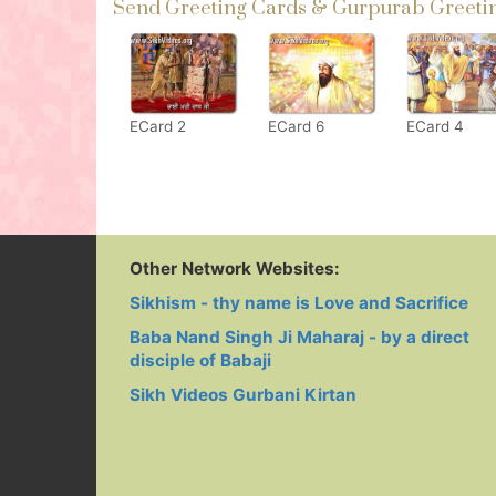
Send Greeting Cards & Gurpurab Greetin
ECard 2
ECard 6
ECard 4
Other Network Websites:
Sikhism - thy name is Love and Sacrifice
Baba Nand Singh Ji Maharaj - by a direct
disciple of Babaji
Sikh Videos Gurbani Kirtan