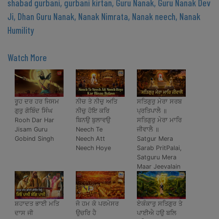
shabad gurbani, gurbani kirtan, Guru Nanak, Guru Nanak Dev
Ji, Dhan Guru Nanak, Nanak Nimrata, Nanak neech, Nanak
Humility
Watch More
ਰੂਹ ਦਰ ਹਰ ਜਿਸਮ
ਨੀਚ ਤੇ ਨੀਚੁ ਅਤਿ
ਸਤਿਗੁਰੁ ਮੇਰਾ ਸਰਬ
ਗੁਰੁ ਗੋਬਿੰਦ ਸਿੰਘ
ਨੀਚੁ ਹੋਇ ਕਰਿ
ਪ੍ਰਤਿਪਾਲੈ ॥
Rooh Dar Har
ਬਿਨਉ ਬੁਲਾਵਉ
ਸਤਿਗੁਰੁ ਮੇਰਾ ਮਾਰਿ
Jisam Guru
Neech Te
ਜੀਵਾਲੈ ॥
Gobind Singh
Neech Att
Satgur Mera
Neech Hoye
Sarab PritPalai,
Satguru Mera
Maar Jeevalain
ਸ਼ਹਾਦਤ ਭਾਈ ਮਤਿ
ਜੋ ਹਮ ਕੋ ਪਰਮੇਸਰ
ਏਕੰਕਾਰੁ ਸਤਿਗੁਰ ਤੇ
ਦਾਸ ਜੀ
ਉਚਰਿ ਹੈ
ਪਾਈਐ ਹਉ ਬਲਿ