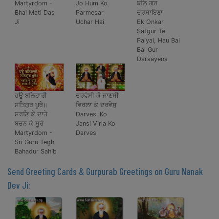
Martyrdom -
Jo Hum Ko
ਬਲਿ ਗੁਰ
Bhai Mati Das
Parmesar
ਦਰਸਾਇਣਾ
Ji
Uchar Hai
Ek Onkar
Satgur Te
Paiyai, Hau Bal
Bal Gur
Darsayena
ਹਉ ਬਲਿਹਾਰੀ
ਦਰਵੇਸੀ ਕੋ ਜਾਣਸੀ
ਸਤਿਗੁਰ ਪੂਰੇ॥
ਵਿਰਲਾ ਕੋ ਦਰਵੇਸੁ
ਸਰਣਿ ਕੇ ਦਾਤੇ
Darvesi Ko
ਬਚਨ ਕੇ ਸੂਰੇ
Jansi Virla Ko
Martyrdom -
Darves
Sri Guru Tegh
Bahadur Sahib
Send Greeting Cards & Gurpurab Greetings on Guru Nanak
Dev Ji: