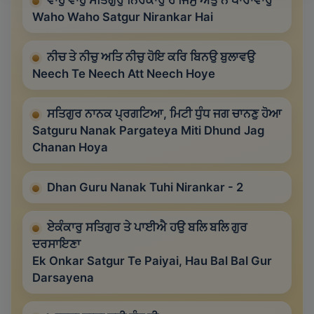
ਵਾਹੁ ਵਾਹੁ ਸਤਿਗੁਰੁ ਨਿਰੰਕਾਰੁ ਹੈ ਜਿਸੁ ਅੰਤੁ ਨ ਪਾਰਾਵਾਰੁ
Waho Waho Satgur Nirankar Hai
ਨੀਚ ਤੇ ਨੀਚੁ ਅਤਿ ਨੀਚੁ ਹੋਇ ਕਰਿ ਬਿਨਉ ਬੁਲਾਵਉ
Neech Te Neech Att Neech Hoye
ਸਤਿਗੁਰ ਨਾਨਕ ਪ੍ਰਗਟਿਆ, ਮਿਟੀ ਧੁੰਧ ਜਗ ਚਾਨਣੁ ਹੋਆ
Satguru Nanak Pargateya Miti Dhund Jag
Chanan Hoya
Dhan Guru Nanak Tuhi Nirankar - 2
ਏਕੰਕਾਰੁ ਸਤਿਗੁਰ ਤੇ ਪਾਈਐ ਹਉ ਬਲਿ ਬਲਿ ਗੁਰ
ਦਰਸਾਇਣਾ
Ek Onkar Satgur Te Paiyai, Hau Bal Bal Gur
Darsayena