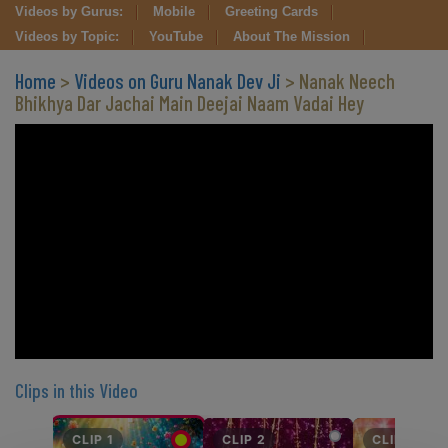
Videos by Gurus:
Mobile
Greeting Cards
Videos by Topic:
YouTube
About The Mission
Home
>
Videos on Guru Nanak Dev Ji
> Nanak Neech
Bhikhya Dar Jachai Main Deejai Naam Vadai Hey
Clips in this Video
CLIP 1
CLIP 2
CLIP 3