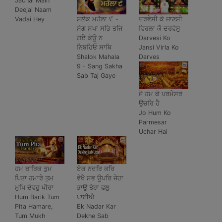
Jachai Main
Deejai Naam
ਸਲੋਕ ਮਹੱਲਾ ੯ -
ਦਰਵੇਸੀ ਕੋ ਜਾਣਸੀ
Vadai Hey
ਸੰਗ ਸਖਾ ਸਭਿ ਤਜਿ
ਵਿਰਲਾ ਕੋ ਦਰਵੇਸੁ
ਗਏ ਕੋਊ ਨ
Darvesi Ko
ਨਿਬਹਿਓ ਸਾਥਿ
Jansi Virla Ko
Shalok Mahala
Darves
9 - Sang Sakha
Sab Taj Gaye
ਜੋ ਹਮ ਕੋ ਪਰਮੇਸਰ
ਉਚਰਿ ਹੈ
Jo Hum Ko
Parmesar
Uchar Hai
ਹਮ ਬਾਰਿਕ ਤੁਮ
ਏਕ ਨਦਰਿ ਕਰਿ
ਪਿਤਾ ਹਮਾਰੇ ਤੁਮ
ਵੇਖੈ ਸਭ ਊਪਰਿ ਜੇਹਾ
ਮੁਖਿ ਦੇਵਹੁ ਖੀਰਾ
ਭਾਉ ਤੇਹਾ ਫਲੁ
Hum Barik Tum
ਪਾਈਐ
Pita Hamare,
Ek Nadar Kar
Tum Mukh
Dekhe Sab