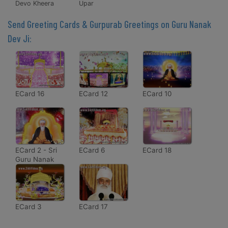
Devo Kheera
Upar
Send Greeting Cards & Gurpurab Greetings on Guru Nanak
Dev Ji:
ECard 16
ECard 12
ECard 10
ECard 2 - Sri
ECard 6
ECard 18
Guru Nanak
Dev Ji - The
Master of Kali
Yuga Kalyug
ECard 3
ECard 17