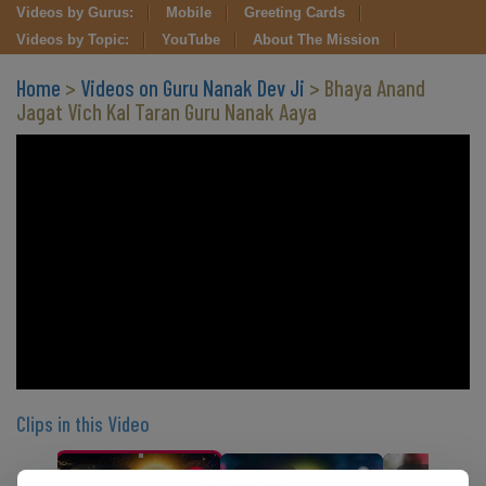
Videos by Gurus:
Mobile
Greeting Cards
Videos by Topic:
YouTube
About The Mission
Home
>
Videos on Guru Nanak Dev Ji
> Bhaya Anand
Jagat Vich Kal Taran Guru Nanak Aaya
Clips in this Video
CLIP 1
CLIP 2
CLIP 3