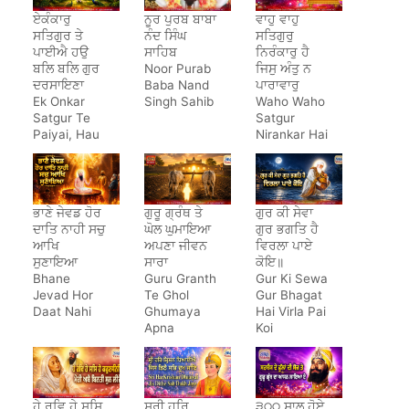
ਏਕੰਕਾਰੁ
ਨੂਰ ਪੁਰਬ ਬਾਬਾ
ਵਾਹੁ ਵਾਹੁ
ਸਤਿਗੁਰ ਤੇ
ਨੰਦ ਸਿੰਘ
ਸਤਿਗੁਰੁ
ਪਾਈਐ ਹਉ
ਸਾਹਿਬ
ਨਿਰੰਕਾਰੁ ਹੈ
ਬਲਿ ਬਲਿ ਗੁਰ
Noor Purab
ਜਿਸੁ ਅੰਤੁ ਨ
ਦਰਸਾਇਣਾ
Baba Nand
ਪਾਰਾਵਾਰੁ
Ek Onkar
Singh Sahib
Waho Waho
Satgur Te
Satgur
Paiyai, Hau
Nirankar Hai
Bal Bal Gur
Darsayena
ਭਾਣੇ ਜੇਵਡ ਹੋਰ
ਗੁਰੂ ਗ੍ਰੰਥ ਤੇ
ਗੁਰ ਕੀ ਸੇਵਾ
ਦਾਤਿ ਨਾਹੀ ਸਚੁ
ਘੋਲ ਘੁਮਾਇਆ
ਗੁਰ ਭਗਤਿ ਹੈ
ਆਖਿ
ਅਪਣਾ ਜੀਵਨ
ਵਿਰਲਾ ਪਾਏ
ਸੁਣਾਇਆ
ਸਾਰਾ
ਕੋਇ॥
Bhane
Guru Granth
Gur Ki Sewa
Jevad Hor
Te Ghol
Gur Bhagat
Daat Nahi
Ghumaya
Hai Virla Pai
Apna
Koi
Jeewan
Saara
ਹੇ ਰਵਿ ਹੇ ਸਸਿ
ਸ੍ਰੀ ਹਰਿ
੩੦੦ ਸਾਲ ਹੋਏ