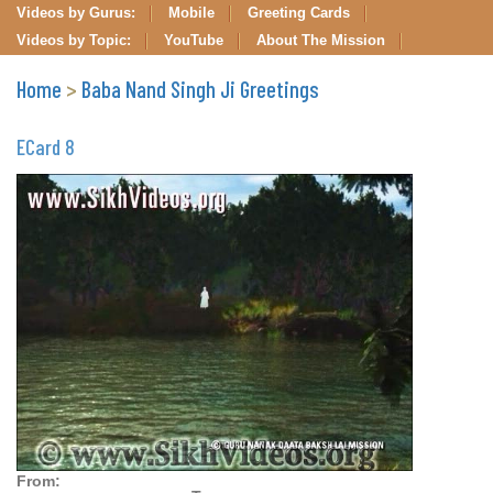
Videos by Gurus:
Mobile
Greeting Cards
Videos by Topic:
YouTube
About The Mission
Home
>
Baba Nand Singh Ji Greetings
ECard 8
From: