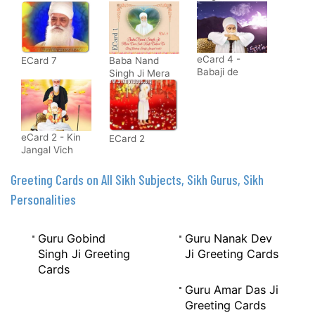
Sikhar Haneri
Ta Sab Kujh
Ta Sab Kujh
Vich Diva
Tuhion Tu
Tuhion Tu
Naam Da Jaga
Gaye Babaji
eCard 4 -
ECard 7
Baba Nand
Babaji de
Singh Ji Mera
Charnan Te
Ta Sab Kujh
Jida Sache
Tuhion Tu
Dilo Sees Jhuk
Janda Hai
eCard 2 - Kin
ECard 2
Jangal Vich
Mangal Laaya
Greeting Cards on All Sikh Subjects, Sikh Gurus, Sikh
Personalities
Guru Gobind
Guru Nanak Dev
Singh Ji Greeting
Ji Greeting Cards
Cards
Guru Amar Das Ji
Greeting Cards