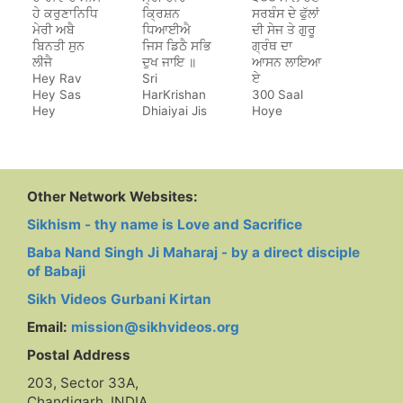
ਹੇ ਕਰੁਣਾਨਿਧਿ
ਕ੍ਰਿਸ਼ਨ
ਸਰਬੰਸ ਦੇ ਫੁੱਲਾਂ
ਮੇਰੀ ਅਬੈ
ਧਿਆਈਐ
ਦੀ ਸੇਜ ਤੇ ਗੁਰੂ
ਬਿਨਤੀ ਸੁਨ
ਜਿਸ ਡਿਠੈ ਸਭਿ
ਗ੍ਰੰਥ ਦਾ
ਲੀਜੈ
ਦੁਖ ਜਾਇ ॥
ਆਸਨ ਲਾਇਆ
Hey Rav
Sri
ਏ
Hey Sas
HarKrishan
300 Saal
Hey
Dhiaiyai Jis
Hoye
Karunanidh
Dithe Sab
Sarbans De
Dukh Jaye
Phulan Di
Sej Te Guru
Granth Da
Aasan Laya
Other Network Websites:
Hai
Sikhism - thy name is Love and Sacrifice
Baba Nand Singh Ji Maharaj - by a direct disciple
of Babaji
Sikh Videos Gurbani Kirtan
Email:
mission@sikhvideos.org
Postal Address
203, Sector 33A,
Chandigarh, INDIA