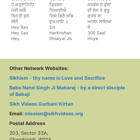
ਹੇ ਕਰੁਣਾਨਿਧਿ
ਕ੍ਰਿਸ਼ਨ
ਸਰਬੰਸ ਦੇ ਫੁੱਲਾਂ
ਮੇਰੀ ਅਬੈ
ਧਿਆਈਐ
ਦੀ ਸੇਜ ਤੇ ਗੁਰੂ
ਬਿਨਤੀ ਸੁਨ
ਜਿਸ ਡਿਠੈ ਸਭਿ
ਗ੍ਰੰਥ ਦਾ
ਲੀਜੈ
ਦੁਖ ਜਾਇ ॥
ਆਸਨ ਲਾਇਆ
Hey Rav
Sri
ਏ
Hey Sas
HarKrishan
300 Saal
Hey
Dhiaiyai Jis
Hoye
Karunanidh
Dithe Sab
Sarbans De
Dukh Jaye
Phulan Di
Sej Te Guru
Granth Da
Aasan Laya
Other Network Websites:
Hai
Sikhism - thy name is Love and Sacrifice
Baba Nand Singh Ji Maharaj - by a direct disciple
of Babaji
Sikh Videos Gurbani Kirtan
Email:
mission@sikhvideos.org
Postal Address
203, Sector 33A,
Chandigarh, INDIA