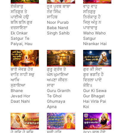
ਏਕੰਕਾਰੁ
ਨੂਰ ਪੁਰਬ ਬਾਬਾ
ਵਾਹੁ ਵਾਹੁ
ਸਤਿਗੁਰ ਤੇ
ਨੰਦ ਸਿੰਘ
ਸਤਿਗੁਰੁ
ਪਾਈਐ ਹਉ
ਸਾਹਿਬ
ਨਿਰੰਕਾਰੁ ਹੈ
ਬਲਿ ਬਲਿ ਗੁਰ
Noor Purab
ਜਿਸੁ ਅੰਤੁ ਨ
ਦਰਸਾਇਣਾ
Baba Nand
ਪਾਰਾਵਾਰੁ
Ek Onkar
Singh Sahib
Waho Waho
Satgur Te
Satgur
Paiyai, Hau
Nirankar Hai
Bal Bal Gur
Darsayena
ਭਾਣੇ ਜੇਵਡ ਹੋਰ
ਗੁਰੂ ਗ੍ਰੰਥ ਤੇ
ਗੁਰ ਕੀ ਸੇਵਾ
ਦਾਤਿ ਨਾਹੀ ਸਚੁ
ਘੋਲ ਘੁਮਾਇਆ
ਗੁਰ ਭਗਤਿ ਹੈ
ਆਖਿ
ਅਪਣਾ ਜੀਵਨ
ਵਿਰਲਾ ਪਾਏ
ਸੁਣਾਇਆ
ਸਾਰਾ
ਕੋਇ॥
Bhane
Guru Granth
Gur Ki Sewa
Jevad Hor
Te Ghol
Gur Bhagat
Daat Nahi
Ghumaya
Hai Virla Pai
Apna
Koi
Jeewan
Saara
ਹੇ ਰਵਿ ਹੇ ਸਸਿ
ਸ੍ਰੀ ਹਰਿ
੩੦੦ ਸਾਲ ਹੋਏ