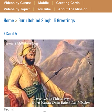
Videos by Gurus:
Mobile
Greeting Cards
Videos by Topic:
YouTube
About The Mission
Home
>
Guru Gobind Singh Ji Greetings
ECard 4
From: