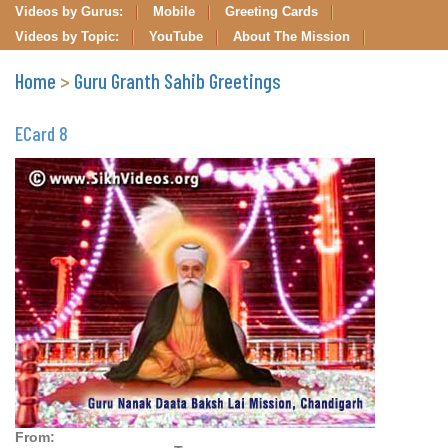
Videos by Gurus:
Mobile
Greeting Cards
Videos by Topic:
YouTube
About The Mission
Home
>
Guru Granth Sahib Greetings
ECard 8
From: