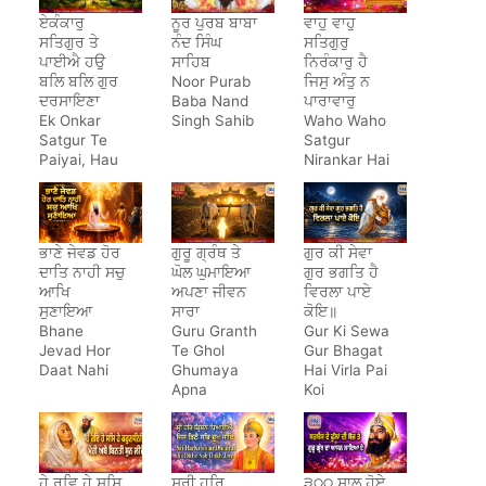
ਏਕੰਕਾਰੁ
ਨੂਰ ਪੁਰਬ ਬਾਬਾ
ਵਾਹੁ ਵਾਹੁ
ਸਤਿਗੁਰ ਤੇ
ਨੰਦ ਸਿੰਘ
ਸਤਿਗੁਰੁ
ਪਾਈਐ ਹਉ
ਸਾਹਿਬ
ਨਿਰੰਕਾਰੁ ਹੈ
ਬਲਿ ਬਲਿ ਗੁਰ
Noor Purab
ਜਿਸੁ ਅੰਤੁ ਨ
ਦਰਸਾਇਣਾ
Baba Nand
ਪਾਰਾਵਾਰੁ
Ek Onkar
Singh Sahib
Waho Waho
Satgur Te
Satgur
Paiyai, Hau
Nirankar Hai
Bal Bal Gur
Darsayena
ਭਾਣੇ ਜੇਵਡ ਹੋਰ
ਗੁਰੂ ਗ੍ਰੰਥ ਤੇ
ਗੁਰ ਕੀ ਸੇਵਾ
ਦਾਤਿ ਨਾਹੀ ਸਚੁ
ਘੋਲ ਘੁਮਾਇਆ
ਗੁਰ ਭਗਤਿ ਹੈ
ਆਖਿ
ਅਪਣਾ ਜੀਵਨ
ਵਿਰਲਾ ਪਾਏ
ਸੁਣਾਇਆ
ਸਾਰਾ
ਕੋਇ॥
Bhane
Guru Granth
Gur Ki Sewa
Jevad Hor
Te Ghol
Gur Bhagat
Daat Nahi
Ghumaya
Hai Virla Pai
Apna
Koi
Jeewan
Saara
ਹੇ ਰਵਿ ਹੇ ਸਸਿ
ਸ੍ਰੀ ਹਰਿ
੩੦੦ ਸਾਲ ਹੋਏ