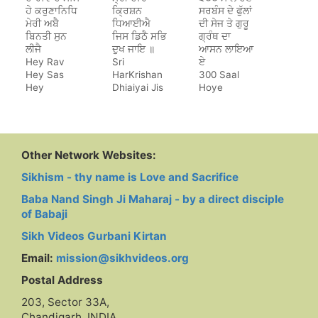
ਹੇ ਕਰੁਣਾਨਿਧਿ
ਕ੍ਰਿਸ਼ਨ
ਸਰਬੰਸ ਦੇ ਫੁੱਲਾਂ
ਮੇਰੀ ਅਬੈ
ਧਿਆਈਐ
ਦੀ ਸੇਜ ਤੇ ਗੁਰੂ
ਬਿਨਤੀ ਸੁਨ
ਜਿਸ ਡਿਠੈ ਸਭਿ
ਗ੍ਰੰਥ ਦਾ
ਲੀਜੈ
ਦੁਖ ਜਾਇ ॥
ਆਸਨ ਲਾਇਆ
Hey Rav
Sri
ਏ
Hey Sas
HarKrishan
300 Saal
Hey
Dhiaiyai Jis
Hoye
Karunanidh
Dithe Sab
Sarbans De
Dukh Jaye
Phulan Di
Sej Te Guru
Granth Da
Aasan Laya
Other Network Websites:
Hai
Sikhism - thy name is Love and Sacrifice
Baba Nand Singh Ji Maharaj - by a direct disciple
of Babaji
Sikh Videos Gurbani Kirtan
Email:
mission@sikhvideos.org
Postal Address
203, Sector 33A,
Chandigarh, INDIA