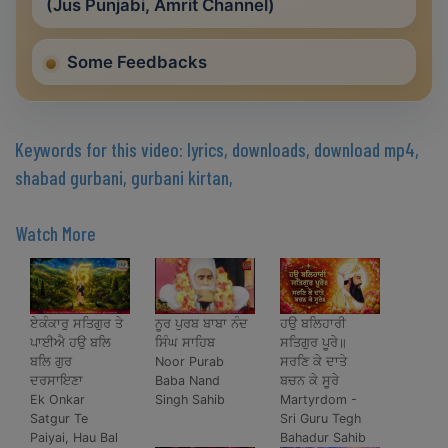
(Jus Punjabi, Amrit Channel)
Some Feedbacks
Keywords for this video: lyrics, downloads, download mp4,
shabad gurbani, gurbani kirtan,
Watch More
ਏਕੰਕਾਰੁ ਸਤਿਗੁਰ ਤੇ
ਨੂਰ ਪੁਰਬ ਬਾਬਾ ਨੰਦ
ਹਉ ਬਲਿਹਾਰੀ
ਪਾਈਐ ਹਉ ਬਲਿ
ਸਿੰਘ ਸਾਹਿਬ
ਸਤਿਗੁਰ ਪੂਰੇ॥
ਬਲਿ ਗੁਰ
Noor Purab
ਸਰਣਿ ਕੇ ਦਾਤੇ
ਦਰਸਾਇਣਾ
Baba Nand
ਬਚਨ ਕੇ ਸੂਰੇ
Ek Onkar
Singh Sahib
Martyrdom -
Satgur Te
Sri Guru Tegh
Paiyai, Hau Bal
Bahadur Sahib