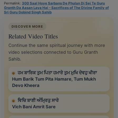
Permalink:
300 Saal Hoye Sarbans De Phulan Di Sej Te Guru
Granth Da Aasan Laya Hai - Sacrifices of The Divine Family of
Sri Guru Gobind Singh Sahib
DISCOVER MORE
Related Video Titles
Continue the same spiritual journey with more
video selections connected to Guru Granth
Sahib.
ਹਮ ਬਾਰਿਕ ਤੁਮ ਪਿਤਾ ਹਮਾਰੇ ਤੁਮ ਮੁਖਿ ਦੇਵਹੁ ਖੀਰਾ
Hum Barik Tum Pita Hamare, Tum Mukh
Devo Kheera
ਵਿਚਿ ਬਾਣੀ ਅੰਮ੍ਰਿਤੁ ਸਾਰੇ
Vich Bani Amrit Sare