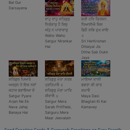
Bal Gur
Darsayena
ਵਾਹੁ ਵਾਹੁ ਸਤਿਗੁਰੁ
ਸ੍ਰੀ ਹਰਿ ਕ੍ਰਿਸ਼ਨ
ਨਿਰੰਕਾਰੁ ਹੈ ਜਿਸੁ
ਧਿਆਈਐ ਜਿਸ
ਅੰਤੁ ਨ ਪਾਰਾਵਾਰੁ
ਡਿਠੈ ਸਭਿ ਦੁਖ ਜਾਇ
Waho Waho
॥
Satgur Nirankar
Sri HarKrishan
Hai
Dhiaiyai Jis
Dithe Sab Dukh
Jaye
ਸਤਿਗੁਰ ਪਿਆਰੇ
ਸਤਿਗੁਰੁ ਮੇਰਾ ਸਰਬ
ਮਾਇਆ ਦਾਸੀ
ਅਰਜੁਨ ਨੇ ਇਕ ਨਵਾਂ
ਪ੍ਰਤਿਪਾਲੈ ॥
ਭਗਤਾ ਕੀ ਕਾਰ
ਜਹਾਜ ਬਣਾਇਆ ਏ
ਸਤਿਗੁਰੁ ਮੇਰਾ ਮਾਰਿ
ਕਮਾਵੈ
Satgur Pyare
ਜੀਵਾਲੈ ॥
Maya Dasi
Arjan Ne Ek
Satgur Mera
Bhagtan Ki Kar
Nava Jahaj
Sarab PritPalai,
Kamavey
Banaya Hai
Satguru Mera
Maar Jeevalain
Send Greeting Cards & Gurpurab Greetings on Guru Granth