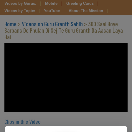
Videos by Gurus:
Mobile
Greeting Cards
Videos by Topic:
YouTube
About The Mission
Home
>
Videos on Guru Granth Sahib
> 300 Saal Hoye
Sarbans De Phulan Di Sej Te Guru Granth Da Aasan Laya
Hai
Clips in this Video