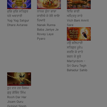
ਜੁਗਿ ਜੁਗਿ ਸਤਿਗੁਰ
ਨਾਨਕ ਰੁੰਨਾ ਬਾਬਾ
ਵਿਚਿ ਬਾਣੀ
ਧਰੇ ਅਵਤਾਰੀ
ਜਾਣੀਐ ਜੇ ਰੋਵੈ ਲਾਇ
ਅੰਮ੍ਰਿਤੁ ਸਾਰੇ
Yug Yug Satgur
ਪਿਆਰੋ
Vich Bani Amrit
Dhare Avtaree
Nanak Runna
Sare
Baba Janiye Je
Rovey Laye
Pyaro
ਹਉ ਬਲਿਹਾਰੀ
ਸਤਿਗੁਰ ਪੂਰੇ॥
ਸਰਣਿ ਕੇ ਦਾਤੇ
ਬਚਨ ਕੇ ਸੂਰੇ
Martyrdom -
Sri Guru Tegh
Bahadur Sahib
ਰੂਹ ਦਰ ਹਰ ਜਿਸਮ
ਗੁਰੁ ਗੋਬਿੰਦ ਸਿੰਘ
Rooh Dar Har
Jisam Guru
Gobind Singh