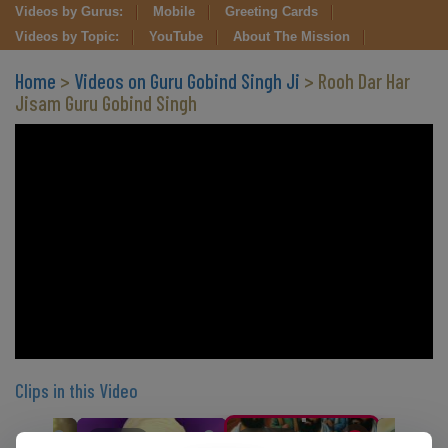
Videos by Gurus:
Mobile
Greeting Cards
Videos by Topic:
YouTube
About The Mission
Home
>
Videos on Guru Gobind Singh Ji
> Rooh Dar Har
Jisam Guru Gobind Singh
Clips in this Video
CLIP 2
CLIP 3
CLIP 4