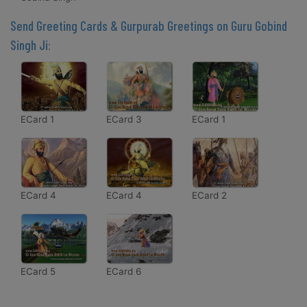
Send Greeting Cards & Gurpurab Greetings on Guru Gobind
Singh Ji:
ECard 1
ECard 3
ECard 1
ECard 4
ECard 4
ECard 2
ECard 5
ECard 6