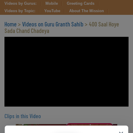
Videos by Gurus:
Mobile
Greeting Cards
Videos by Topic:
YouTube
About The Mission
Home
>
Videos on Guru Granth Sahib
> 400 Saal Hoye
Sada Chand Chadeya
Clips in this Video
×
CLIP 9
CLIP 10
CLIP 11