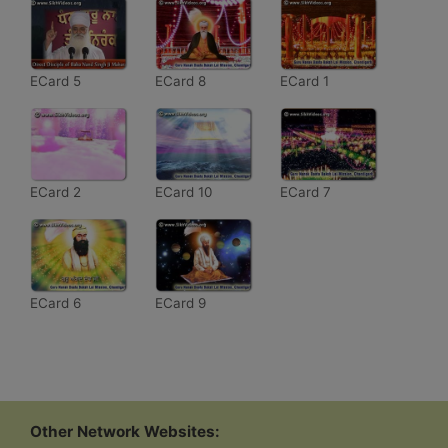
ECard 5
ECard 8
ECard 1
ECard 2
ECard 10
ECard 7
ECard 6
ECard 9
Other Network Websites: