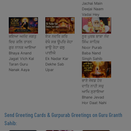
Jachai Main
Deejai Naam
Vadai Hey
ਭਇਆ ਅਨੰਦ ਜਗਤੁ
ਏਕ ਨਦਰਿ ਕਰਿ
ਨੂਰ ਪੁਰਬ ਬਾਬਾ ਨੰਦ
ਵਿਚ ਕਲਿ ਤਾਰਨ
ਵੇਖੈ ਸਭ ਊਪਰਿ ਜੇਹਾ
ਸਿੰਘ ਸਾਹਿਬ
ਗੁਰ ਨਾਨਕ ਆਇਆ
ਭਾਉ ਤੇਹਾ ਫਲੁ
Noor Purab
Bhaya Anand
ਪਾਈਐ
Baba Nand
Jagat Vich Kal
Ek Nadar Kar
Singh Sahib
Taran Guru
Dekhe Sab
Nanak Aaya
Upar
ਭਾਣੇ ਜੇਵਡ ਹੋਰ
ਦਾਤਿ ਨਾਹੀ ਸਚੁ
ਆਖਿ ਸੁਣਾਇਆ
Bhane Jevad
Hor Daat Nahi
Send Greeting Cards & Gurpurab Greetings on Guru Granth
Sahib: