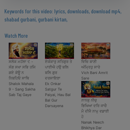
Keywords for this video: lyrics, downloads, download mp4,
shabad gurbani, gurbani kirtan,
Watch More
ਸਲੋਕ ਮਹੱਲਾ ੯ -
ਏਕੰਕਾਰੁ ਸਤਿਗੁਰ ਤੇ
ਵਿਚਿ ਬਾਣੀ
ਸੰਗ ਸਖਾ ਸਭਿ ਤਜਿ
ਪਾਈਐ ਹਉ ਬਲਿ
ਅੰਮ੍ਰਿਤੁ ਸਾਰੇ
ਗਏ ਕੋਊ ਨ
ਬਲਿ ਗੁਰ
Vich Bani Amrit
ਨਿਬਹਿਓ ਸਾਥਿ
ਦਰਸਾਇਣਾ
Sare
Shalok Mahala
Ek Onkar
9 - Sang Sakha
Satgur Te
Sab Taj Gaye
Paiyai, Hau Bal
ਨਾਨਕੁ ਨੀਚੁ
Bal Gur
ਭਿਖਿਆ ਦਰਿ ਜਾਚੈ
Darsayena
ਮੈ ਦੀਜੈ ਨਾਮੁ ਵਡਾਈ
ਹੇ
Nanak Neech
Bhikhya Dar